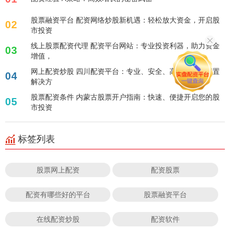
股票融资平台 配资网络炒股新机遇：轻松放大资金，开启股
02
市投资
线上股票配资代理 配资平台网站：专业投资利器，助力资金
03
增值，
网上配资炒股 四川配资平台：专业、安全、高效的资金配置
04
解决方
股票配资条件 内蒙古股票开户指南：快速、便捷开启您的股
05
市投资
标签列表
股票网上配资
配资股票
配资有哪些好的平台
股票融资平台
在线配资炒股
配资软件