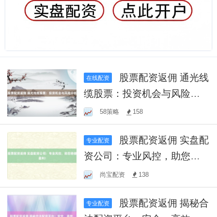
股票配资返佣 通光线
在线配资
缆股票：投资机会与风险分
析
58策略
158
股票配资返佣 实盘配
专业配资
资公司：专业风控，助您稳
健盈利！
尚宝配资
138
股票配资返佣 揭秘合
专业配资