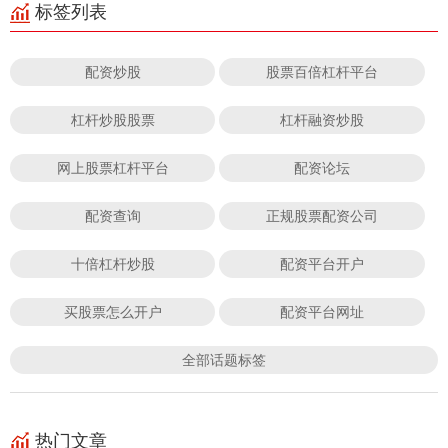
标签列表
配资炒股
股票百倍杠杆平台
杠杆炒股股票
杠杆融资炒股
网上股票杠杆平台
配资论坛
配资查询
正规股票配资公司
十倍杠杆炒股
配资平台开户
买股票怎么开户
配资平台网址
全部话题标签
热门文章